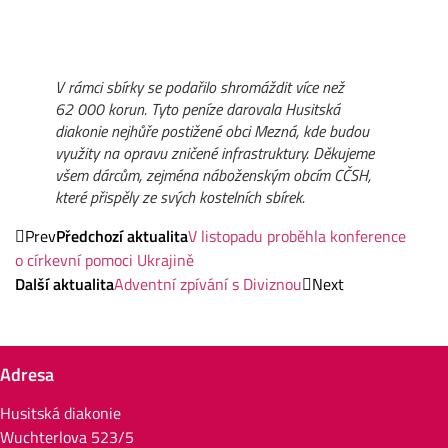
V rámci sbírky se podařilo shromáždit více než
62 000 korun. Tyto peníze darovala Husitská
diakonie nejhůře postižené obci Mezná, kde budou
využity na opravu zničené infrastruktury. Děkujeme
všem dárcům, zejména náboženským obcím CČSH,
které přispěly ze svých kostelních sbírek.
Prev
Předchozí aktualita
V listopadu proběhla konference
o církevní pomoci Ukrajině
Další aktualita
Adventní zpívání s Diviznou
Next
Adresa
Husitská diakonie
Wuchterlova 523/5