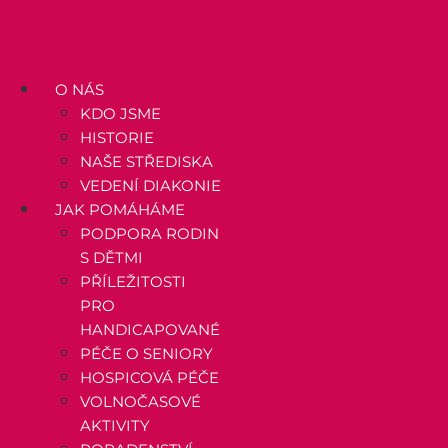
Přejít
k
obsahu
O NÁS
KDO JSME
HISTORIE
NAŠE STŘEDISKA
VEDENÍ DIAKONIE
JAK POMÁHÁME
PODPORA RODIN
S DĚTMI
PŘÍLEŽITOSTI
PRO
HANDICAPOVANÉ
PÉČE O SENIORY
HOSPICOVÁ PÉČE
VOLNOČASOVÉ
AKTIVITY