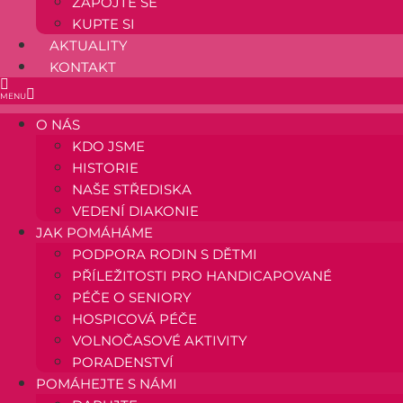
ZAPOJTE SE
KUPTE SI
AKTUALITY
KONTAKT
O NÁS
KDO JSME
HISTORIE
NAŠE STŘEDISKA
VEDENÍ DIAKONIE
JAK POMÁHÁME
PODPORA RODIN S DĚTMI
PŘÍLEŽITOSTI PRO HANDICAPOVANÉ
PÉČE O SENIORY
HOSPICOVÁ PÉČE
VOLNOČASOVÉ AKTIVITY
PORADENSTVÍ
POMÁHEJTE S NÁMI