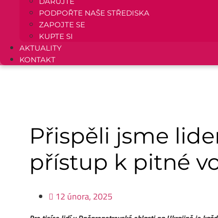
DARUJTE
PODPOŘTE NAŠE STŘEDISKA
ZAPOJTE SE
KUPTE SI
AKTUALITY
KONTAKT
Přispěli jsme lid
přístup k pitné v
12 února, 2025
Pro tisíce lidí v Dněpropetrovské oblasti na Ukrajině je ka