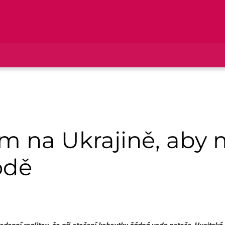
em na Ukrajině, aby 
odě
ždodenní realitou, že při otočení kohoutku žádná voda neteče. Husitská