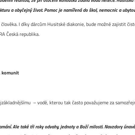
rukturu a obyčejný život. Pomoc je namířená do škol, nemocnic a ubytov
člověka. I díky dárcům Husitské diakonie, bude možné zajistit čist
RA Česká republika.
a komunit
ejzákladnějšímu – vodě, kterou tak často považujeme za samozřejmo
 zklamání. Ale také tři roky odvahy, jednoty a Boží milosti. Navzdory ún