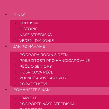
Přejít
k
obsahu
O NÁS
KDO JSME
HISTORIE
NAŠE STŘEDISKA
VEDENÍ DIAKONIE
JAK POMÁHÁME
PODPORA RODIN S DĚTMI
PŘÍLEŽITOSTI PRO HANDICAPOVANÉ
PÉČE O SENIORY
HOSPICOVÁ PÉČE
VOLNOČASOVÉ AKTIVITY
PORADENSTVÍ
POMÁHEJTE S NÁMI
DARUJTE
PODPOŘTE NAŠE STŘEDISKA