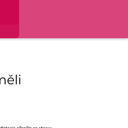
měli
 diakonie přispěla na obnovu