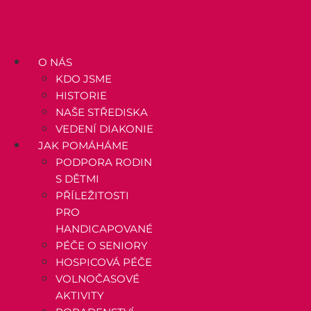
Přejít
k
obsahu
O NÁS
KDO JSME
HISTORIE
NAŠE STŘEDISKA
VEDENÍ DIAKONIE
JAK POMÁHÁME
PODPORA RODIN
S DĚTMI
PŘÍLEŽITOSTI
PRO
HANDICAPOVANÉ
PÉČE O SENIORY
HOSPICOVÁ PÉČE
VOLNOČASOVÉ
AKTIVITY