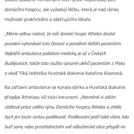
domácího hospicu, ale vyžadují léčbu, která je nad rámec
možností praktického a ošetřujícího lékaře.
„Máme velkou radost, že náš domácí hospic Athelas dostal
povolení vykonávat tuto činnost a pomáhat dalším pacientům.
Nejbližší ambulance paliativní medicíny je až v Českých
Budějovicích, takže tato služba výrazně ulehčí pacientům z Písku
a okolí,“
říká ředitelka Husitské diakonie Kateřina Klasnová.
Na zařízení ambulance se konala sbírka a Husitská diakonie
přispěje Athelasu 40 tisíci korunami.
„Nesmírně si vážím
obětavé práce celého týmu Domácího hospicu Athelas a chtěla
bych jim touto cestou poděkovat. Poděkování patří také všem, kdo
buď sami, nebo prostřednictvím své náboženské obce přispěli na