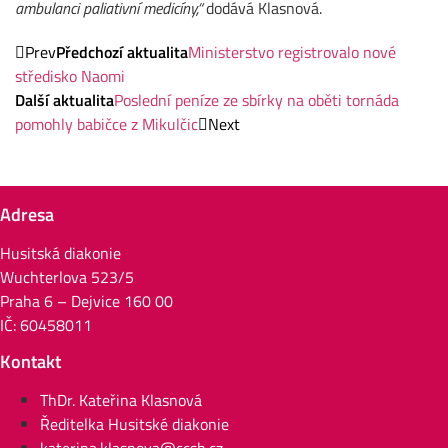
ambulanci paliativní medicíny,“
dodává Klasnová.
Prev
Předchozí aktualita
Ministerstvo registrovalo nové
středisko Naomi
Další aktualita
Poslední peníze ze sbírky na oběti tornáda
pomohly babičce z Mikulčic
Next
Adresa
Husitská diakonie
Wuchterlova 523/5
Praha 6 – Dejvice 160 00
IČ: 60458011
Kontakt
ThDr. Kateřina Klasnová
Ředitelka Husitské diakonie
katerina.klasnova@ccsh.cz