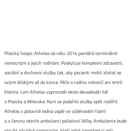
Písecký hospic Athelas od roku 2014 pomáhá terminálně
nemocným a jejich rodinám. Poskytuje komplexní zdravotní,
sociální a duchovní služby tak, aby pacienti mohli zůstat se
svými blízkými až do konce. Péče o rodinu nekončí ani smrtí
klienta. Loni Athelas vyprovodil okolo devadesáti lidí
z Písecka a Milevska. Nyní se podařilo služby opět rozšířit.
Athelas v polovině ledna uspěl ve výběrovém řízení
a v červnu otevře ambulanci paliativní léčby. Ambulance bude
sloužit závažně nemocným, kteří ještě nepotřebují péči