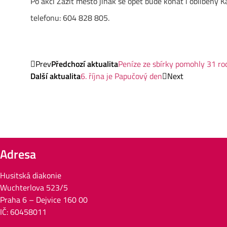
Po akci Zažít město jinak se opět bude konat i oblíbený 
telefonu: 604 828 805.
Prev
Předchozí aktualita
Peníze ze sbírky pomohly 31 r
Další aktualita
6. října je Papučový den
Next
Adresa
Husitská diakonie
Wuchterlova 523/5
Praha 6 – Dejvice 160 00
IČ: 60458011