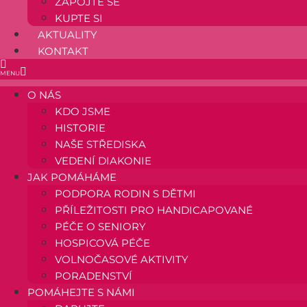
ZAPOJTE SE
KUPTE SI
AKTUALITY
KONTAKT
O NÁS
KDO JSME
HISTORIE
NAŠE STŘEDISKA
VEDENÍ DIAKONIE
JAK POMÁHÁME
PODPORA RODIN S DĚTMI
PŘÍLEŽITOSTI PRO HANDICAPOVANÉ
PÉČE O SENIORY
HOSPICOVÁ PÉČE
VOLNOČASOVÉ AKTIVITY
PORADENSTVÍ
POMÁHEJTE S NÁMI