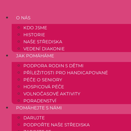
Přejít
k
obsahu
O NÁS
KDO JSME
HISTORIE
NAŠE STŘEDISKA
VEDENÍ DIAKONIE
JAK POMÁHÁME
PODPORA RODIN S DĚTMI
PŘÍLEŽITOSTI PRO HANDICAPOVANÉ
PÉČE O SENIORY
HOSPICOVÁ PÉČE
VOLNOČASOVÉ AKTIVITY
PORADENSTVÍ
POMÁHEJTE S NÁMI
DARUJTE
PODPOŘTE NAŠE STŘEDISKA