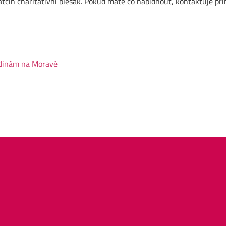
Katčin charitativní blešák. Pokud máte co nabídnout, kontaktuje 
odinám na Moravě