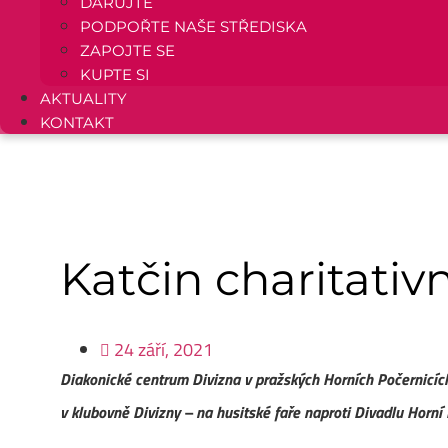
DARUJTE
PODPOŘTE NAŠE STŘEDISKA
ZAPOJTE SE
KUPTE SI
AKTUALITY
KONTAKT
Katčin charitativ
24 září, 2021
Diakonické centrum Divizna v pražských Horních Počernicích 
v klubovně Divizny – na husitské faře naproti Divadlu Horní 