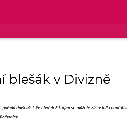
ní blešák v Divizně
pořádá další akci. Ve čtvrtek 21. října se můžete zúčastnit charitati
Počernice.