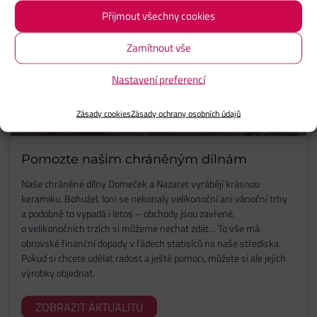
Přijmout všechny cookies
Zamítnout vše
Nastavení preferencí
Zásady cookies
Zásady ochrany osobních údajů
Pomozte našim chráněným dílnám
Naše chráněné dílny Domeček a Nazaret vyrábějí krásnou
keramiku. Bohužel, loni se nekonaly velikonoční ani vánoční trhy
a podobně to vypadá i letos – obchody jsou zavřené,
o velikonočních trzích si můžeme nechat zdát… To vše má
obrovské finanční dopady v řádech statisíců na naše střediska.
Pokud si chcete udělat radost a ještě pomoci, můžete si ale jejich
výrobky objednat.
ZOBRAZIT AKTUALITU