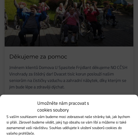
Děkujeme za pomoc
Jménem klientů Domova U Spasitele Frýdlant děkujeme NO CČSH
Vinohrady za štědrý dar! Dvacet tisíc korun poslouží našim
seniorům na čističky vzduchu a zahradní nábytek, díky kterým se
jim bude lépe a zdravěji dýchat.
ZOBRAZIT AKTUALITU
Umožněte nám pracovat s
cookies soubory
S vaším souhlasem vám budeme moci zobrazovat naše stránky tak, jak bychom
22. 3. 2021
si přáli. Zároveň budeme vědět, jaký typ obsahu se vám líbí a můžeme si také
zaznamenat vaši návštěvu. Souhlas udělujete k uložení souborů cookies do
vašeho prohlížeče.