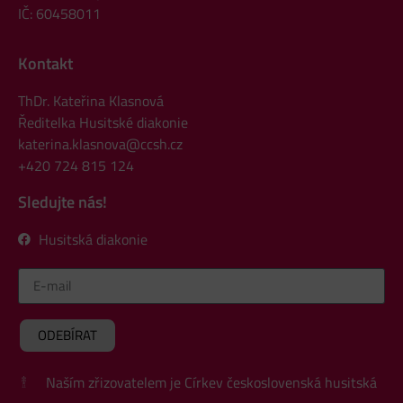
IČ: 60458011
Kontakt
ThDr. Kateřina Klasnová
Ředitelka Husitské diakonie
katerina.klasnova@ccsh.cz
+420 724 815 124
Sledujte nás!
Husitská diakonie
ODEBÍRAT
Alternative:
Naším zřizovatelem je Církev československá husitská