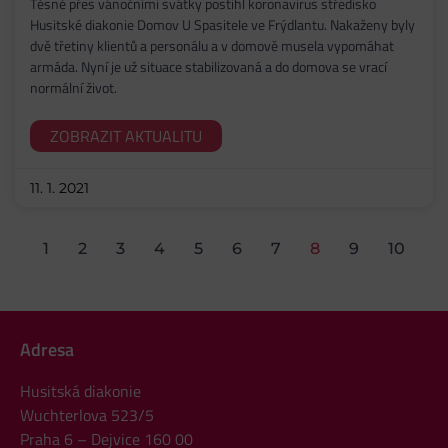
Těsně přes vánočními svátky postihl koronavirus středisko
Husitské diakonie Domov U Spasitele ve Frýdlantu. Nakaženy byly
dvě třetiny klientů a personálu a v domově musela vypomáhat
armáda. Nyní je už situace stabilizovaná a do domova se vrací
normální život.
ZOBRAZIT AKTUALITU
11. 1. 2021
1
2
3
4
5
6
7
8
9
10
Adresa
Husitská diakonie
Wuchterlova 523/5
Praha 6 – Dejvice 160 00